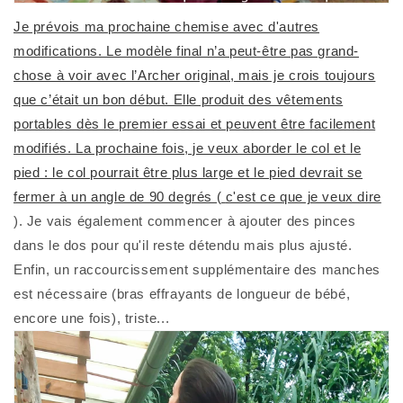
Je prévois ma prochaine chemise avec d'autres
modifications. Le modèle final n’a peut-être pas grand-
chose à voir avec l’Archer original, mais je crois toujours
que c’était un bon début. Elle produit des vêtements
portables dès le premier essai et peuvent être facilement
modifiés. La prochaine fois, je veux aborder le col et le
pied : le col pourrait être plus large et le pied devrait se
fermer à un angle de 90 degrés (
c'est ce que je veux dire
). Je vais également commencer à ajouter des pinces
dans le dos pour qu'il reste détendu mais plus ajusté.
Enfin, un raccourcissement supplémentaire des manches
est nécessaire (bras effrayants de longueur de bébé,
encore une fois), triste...