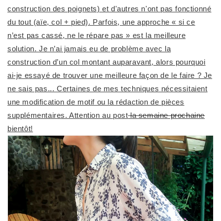
construction des poignets) et d'autres n'ont pas fonctionné
du tout (aïe, col + pied). Parfois, une approche « si ce
n’est pas cassé, ne le répare pas » est la meilleure
solution. Je n’ai jamais eu de problème avec la
construction d’un col montant auparavant, alors pourquoi
ai-je essayé de trouver une meilleure façon de le faire ? Je
ne sais pas... Certaines de mes techniques nécessitaient
une modification de motif ou la rédaction de pièces
supplémentaires. Attention au post
la semaine prochaine
bientôt!