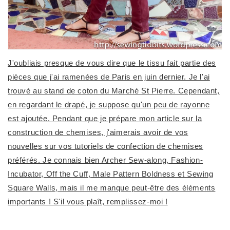
J'oubliais presque de vous dire que le tissu fait partie des
pièces que j'ai ramenées de Paris en juin dernier. Je l'ai
trouvé au stand de coton du Marché St Pierre. Cependant,
en regardant le drapé, je suppose qu'un peu de rayonne
est ajoutée. Pendant que je prépare mon article sur la
construction de chemises, j'aimerais avoir de vos
nouvelles sur vos tutoriels de confection de chemises
préférés. Je connais bien Archer Sew-along, Fashion-
Incubator, Off the Cuff, Male Pattern Boldness et Sewing
Square Walls, mais il me manque peut-être des éléments
importants ! S'il vous plaît, remplissez-moi !