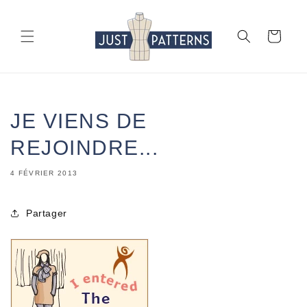
et
passer
au
Panier
contenu
JE VIENS DE
REJOINDRE...
4 FÉVRIER 2013
Partager