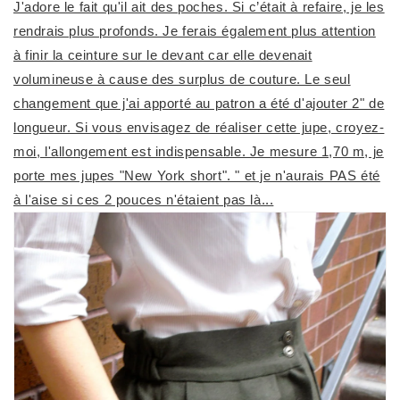
J'adore le fait qu'il ait des poches. Si c’était à refaire, je les
rendrais plus profonds. Je ferais également plus attention
à finir la ceinture sur le devant car elle devenait
volumineuse à cause des surplus de couture. Le seul
changement que j'ai apporté au patron a été d'ajouter 2" de
longueur. Si vous envisagez de réaliser cette jupe, croyez-
moi, l'allongement est indispensable. Je mesure 1,70 m, je
porte mes jupes "New York short". " et je n'aurais PAS été
à l'aise si ces 2 pouces n'étaient pas là...