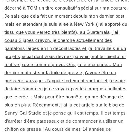
décerné à TOM un titre consultatif spécial sur ma couture.
Je sais que cela fait un moment depuis mon dernier post,
mais en attendant je suis allée à New York (j'ai apporté du
tissu que vous verrez très bientôt), au Guatemala, j'ai
cousu 2 jupes crayon, je cherche actuellement des
pantalons larges en lin décontractés et j'ai travaillé sur un
projet spécial dont vous devriez pouvoir profiter bientôt si
tout se passe comme prévu. Oui, j'ai été occupé... Mon
dernier mot est sur la toile de presse, j'avoue être un
presseur sauvage. J'appuie fortement sur tout et j'essaie
de faire comme si je ne voyais pas les marques brillantes
que je crée... Mais pour être honnête, ça me dérange de
plus en plus. Récemment, j'ai lu
cet article sur le blog de
Sunny Gal Studio
et je pense qu'il est temps. Il est temps
d’arrêter d’être paresseux et de commencer à utiliser un
chiffon de presse ! Au cours de mes 14 années de