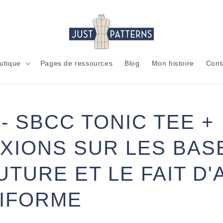
utique
Pages de ressources
Blog
Mon histoire
Cont
/
- SBCC TONIC TEE +
XIONS SUR LES BAS
I
UTURE ET LE FAIT D'
IFORME