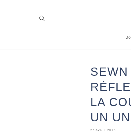
et
passer
au
contenu
Bo
SEWN 
RÉFLE
LA CO
UN UN
27 AVRIL 2015