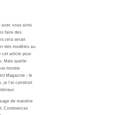
 avec vous ainsi 
s faire des 
 cela serait 
ter des modèles au 
cet article pour 
. Mais quelle 
ous montre 
nt Magazine : le 
e l'ai construit 
térieur.
rsage de manière 
oit. Commencez 