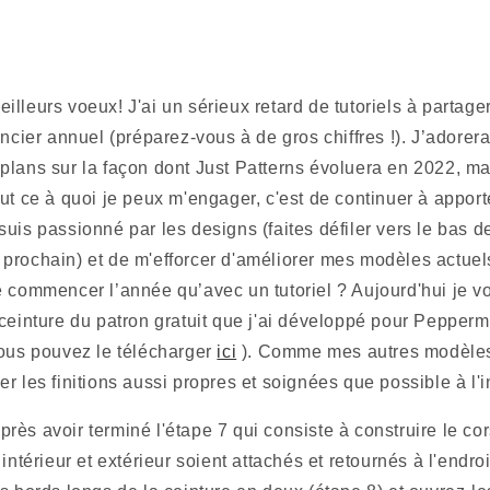
lleurs voeux! J'ai un sérieux retard de tutoriels à partager
ncier annuel (préparez-vous à de gros chiffres !). J’adorerai
lans sur la façon dont Just Patterns évoluera en 2022, mais
ut ce à quoi je peux m'engager, c'est de continuer à appor
uis passionné par les designs (faites défiler vers le bas de 
prochain) et de m'efforcer d'améliorer mes modèles actuels
e commencer l’année qu’avec un tutoriel ? Aujourd'hui je v
ceinture du patron gratuit que j'ai développé pour Peppermi
ous pouvez le télécharger 
ici
 ). Comme mes autres modèles, j
r les finitions aussi propres et soignées que possible à l'in
ès avoir terminé l'étape 7 qui consiste à construire le co
 intérieur et extérieur soient attachés et retournés à l'endr