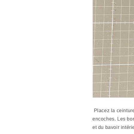
 Placez la ceinture sur le dessus du bavoir, endroit contre endroit, en faisant correspondre les 
encoches. Les bord
et du bavoir intér