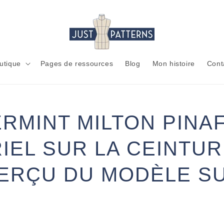
utique
Pages de ressources
Blog
Mon histoire
Cont
/
RMINT MILTON PINAF
IEL SUR LA CEINTUR
I
ERÇU DU MODÈLE SU