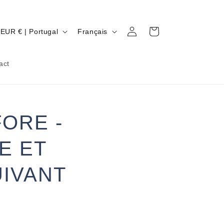
P
L
Connexion
Panier
EUR € | Portugal
Français
A
A
Y
N
act
S
G
U
R
E
ORE -
É
G
E ET
O
IVANT
N