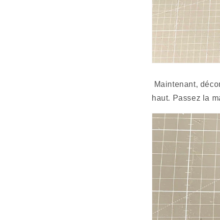
 Maintenant, décomposons l'étape 9. Placez le corsage devant vous, le bavoir extérieur vers le 
haut. Passez la ma