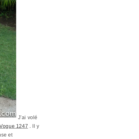
J'ai volé
Vogue 1247
. Il y
nse et