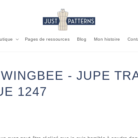
utique
Pages de ressources
Blog
Mon histoire
Cont
/
WINGBEE - JUPE TR
UE 1247
I