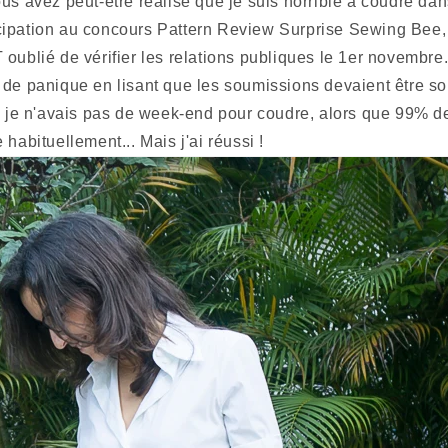
us avez peut-être réalisé que je suis horrible à coudre dans
ipation au concours Pattern Review Surprise Sewing Bee, p
ié de vérifier les relations publiques le 1er novembre. L
 de panique en lisant que les soumissions devaient être s
ue je n'avais pas de week-end pour coudre, alors que 99% 
 habituellement... Mais j'ai réussi !