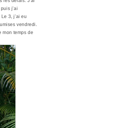
 les délais. J'ai
uis j'ai
e 3, j'ai eu
oumises vendredi.
de mon temps de