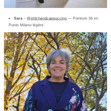
Sara
–
@stitchandcappuccino
— Pointure 36 en
Punto Milano légère