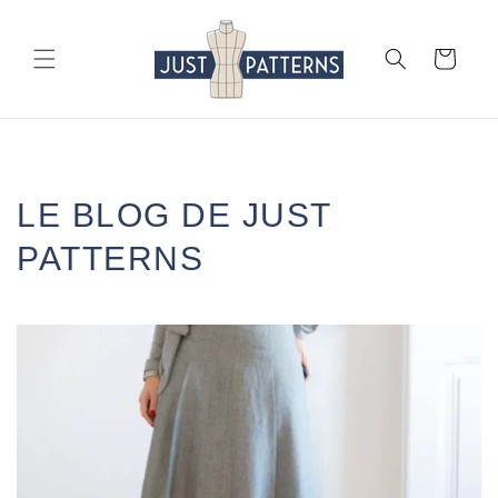
et
passer
au
Panier
contenu
LE BLOG DE JUST
PATTERNS