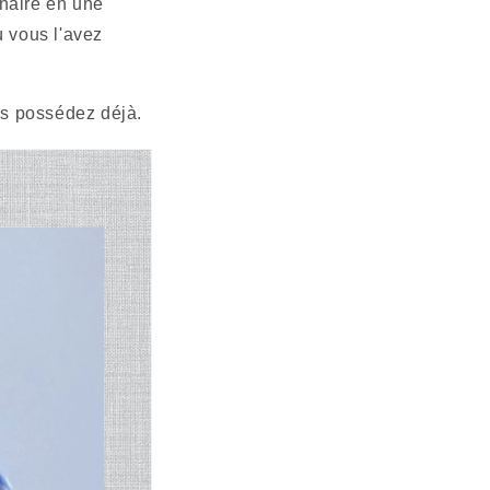
inaire en une
ù vous l'avez
us possédez déjà.