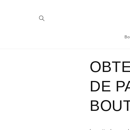
et
passer
au
contenu
Bo
OBTE
DE P
BOUT