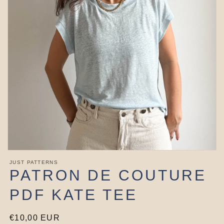
Ouvrir
le
JUST PATTERNS
média
PATRON DE COUTURE
1
dans
PDF KATE TEE
une
fenêtre
modale
Prix
€10,00 EUR